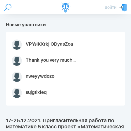
Войти
Новые участники
VPYsiKXrkjIODyasZoa
Thank you very much for your inquiry We appreciate you 9126052 https://youtube.com faceapple !
nweyywdozo
sujgtixfeq
17-25.12.2021. Пригласительная работа по
математике 5 класс проект «Математическая