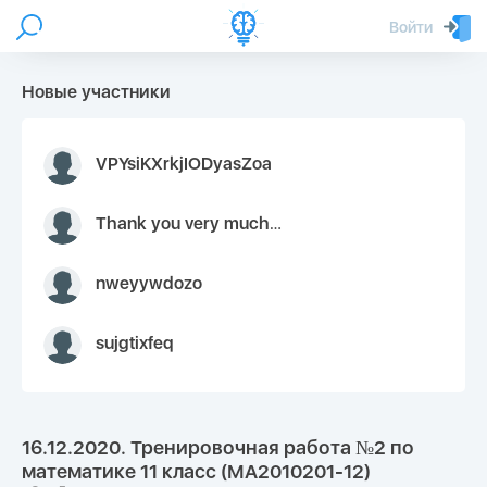
Войти
Новые участники
VPYsiKXrkjIODyasZoa
Thank you very much for your inquiry We appreciate you 9126052 https://youtube.com faceapple !
nweyywdozo
sujgtixfeq
16.12.2020. Тренировочная работа №2 по
математике 11 класс (МА2010201-12)