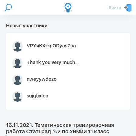
Войти
Новые участники
VPYsiKXrkjIODyasZoa
Thank you very much for your inquiry We appreciate you 9126052 https://youtube.com faceapple !
nweyywdozo
sujgtixfeq
16.11.2021. Тематическая тренировочная
работа СтатГрад №2 по химии 11 класс