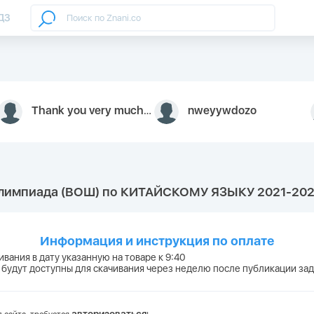
ДЗ
Thank you very much for your inquiry We appreciate you 9126052 https://youtube.com faceapple !
nweyywdozo
олимпиада (ВОШ) по КИТАЙСКОМУ ЯЗЫКУ 2021-2022
Информация и инструкция по оплате
ивания в дату указанную на товаре к 9:40
 будут доступны для скачивания через неделю после публикации за