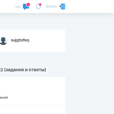
Войти
Чат
sujgtixfeq
 (задания и ответы)
даний