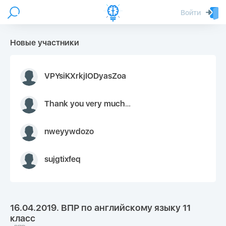
Войти
Новые участники
VPYsiKXrkjIODyasZoa
Thank you very much for your inquiry We appreciate you 9126052 https://youtube.com faceapple !
nweyywdozo
sujgtixfeq
16.04.2019. ВПР по английскому языку 11
класс