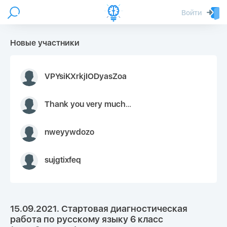
Войти
Новые участники
VPYsiKXrkjIODyasZoa
Thank you very much for your inquiry We appreciate you 9126052 https://youtube.com faceapple !
nweyywdozo
sujgtixfeq
15.09.2021. Стартовая диагностическая
работа по русскому языку 6 класс