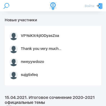
Войти
Новые участники
VPYsiKXrkjIODyasZoa
Thank you very much for your inquiry We appreciate you 9126052 https://youtube.com faceapple !
nweyywdozo
sujgtixfeq
15.04.2021. Итоговое сочинение 2020-2021
официальные темы