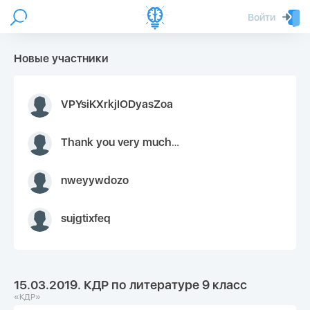
Войти
Новые участники
VPYsiKXrkjIODyasZoa
Thank you very much for your inquiry We appreciate you 9126052 https://youtube.com faceapple !
nweyywdozo
sujgtixfeq
15.03.2019. КДР по литературе 9 класс
«КДР»