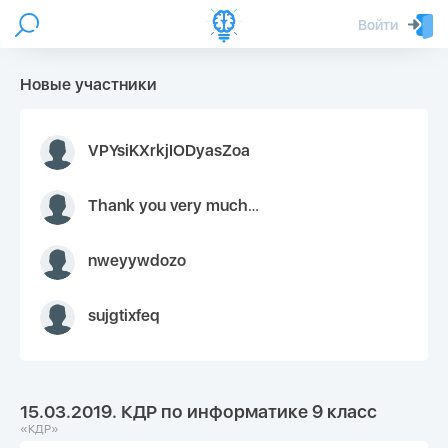
Войти
Новые участники
VPYsiKXrkjIODyasZoa
Thank you very much for your inquiry We appreciate you 9126052 https://youtube.com faceapple !
nweyywdozo
sujgtixfeq
15.03.2019. КДР по информатике 9 класс
«КДР»