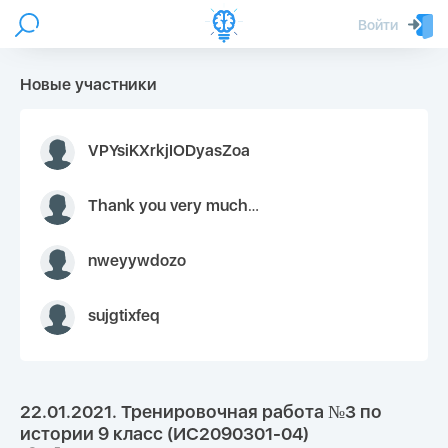
Войти
Новые участники
VPYsiKXrkjIODyasZoa
Thank you very much for your inquiry We appreciate you 9126052 https://youtube.com faceapple !
nweyywdozo
sujgtixfeq
22.01.2021. Тренировочная работа №3 по
истории 9 класс (ИС2090301-04)