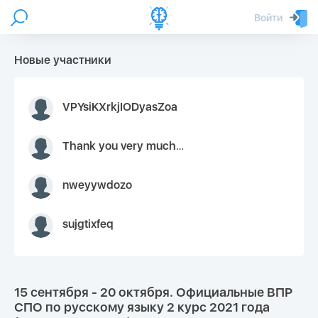
Войти
Новые участники
VPYsiKXrkjIODyasZoa
Thank you very much for your inquiry We appreciate you 9126052 https://youtube.com faceapple !
nweyywdozo
sujgtixfeq
15 сентября - 20 октября. Официальные ВПР
СПО по русскому языку 2 курс 2021 года