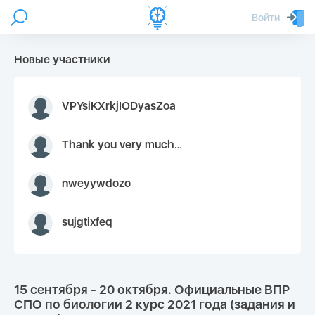
Войти
Новые участники
VPYsiKXrkjIODyasZoa
Thank you very much for your inquiry We appreciate you 9126052 https://youtube.com faceapple !
nweyywdozo
sujgtixfeq
15 сентября - 20 октября. Официальные ВПР
СПО по биологии 2 курс 2021 года (задания и