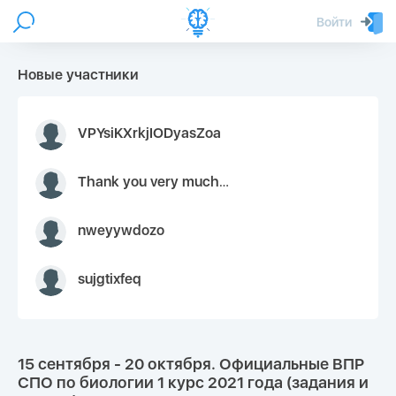
Войти
Новые участники
VPYsiKXrkjIODyasZoa
Thank you very much for your inquiry We appreciate you 9126052 https://youtube.com faceapple !
nweyywdozo
sujgtixfeq
15 сентября - 20 октября. Официальные ВПР
СПО по биологии 1 курс 2021 года (задания и