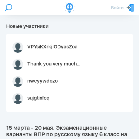
Войти
Новые участники
VPYsiKXrkjIODyasZoa
Thank you very much for your inquiry We appreciate you 9126052 https://youtube.com faceapple !
nweyywdozo
sujgtixfeq
15 марта - 20 мая. Экзаменационные
варианты ВПР по русскому языку 6 класс на