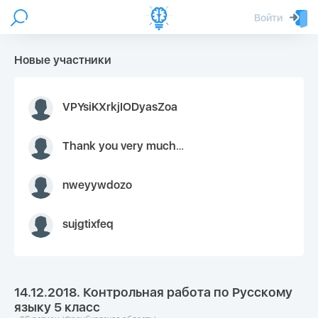
Войти
Новые участники
VPYsiKXrkjIODyasZoa
Thank you very much for your inquiry We appreciate you 9126052 https://youtube.com faceapple !
nweyywdozo
sujgtixfeq
14.12.2018. Контрольная работа по Русскому
языку 5 класс