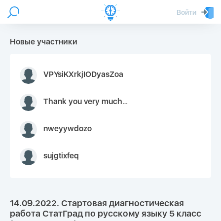
Войти
Новые участники
VPYsiKXrkjIODyasZoa
Thank you very much for your inquiry We appreciate you 9126052 https://youtube.com faceapple !
nweyywdozo
sujgtixfeq
14.09.2022. Стартовая диагностическая
работа СтатГрад по русскому языку 5 класс