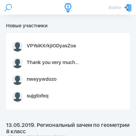
Войти
Новые участники
VPYsiKXrkjIODyasZoa
Thank you very much for your inquiry We appreciate you 9126052 https://youtube.com faceapple !
nweyywdozo
sujgtixfeq
13.05.2019. Региональный зачем по геометрии
8 класс