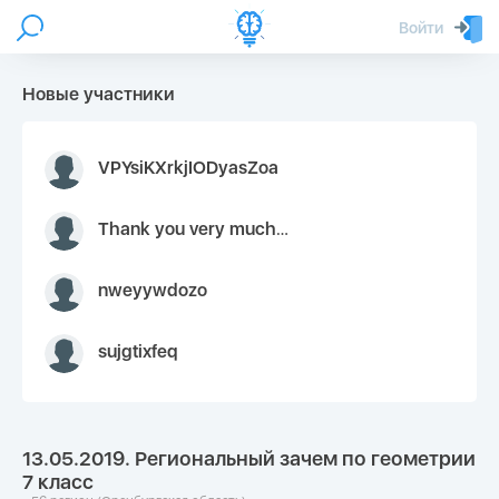
Войти
Новые участники
VPYsiKXrkjIODyasZoa
Thank you very much for your inquiry We appreciate you 9126052 https://youtube.com faceapple !
nweyywdozo
sujgtixfeq
13.05.2019. Региональный зачем по геометрии
7 класс