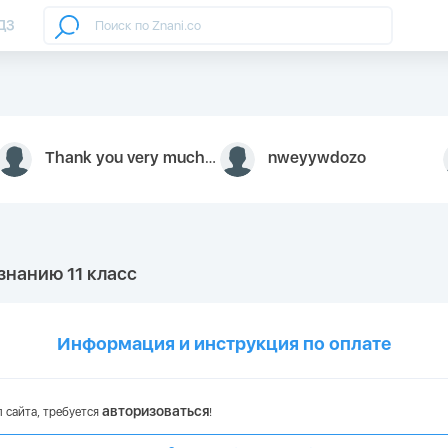
ДЗ
Thank you very much for your inquiry We appreciate you 9126052 https://youtube.com faceapple !
nweyywdozo
знанию 11 класс
Информация и инструкция по оплате
авторизоваться
 сайта, требуется
!