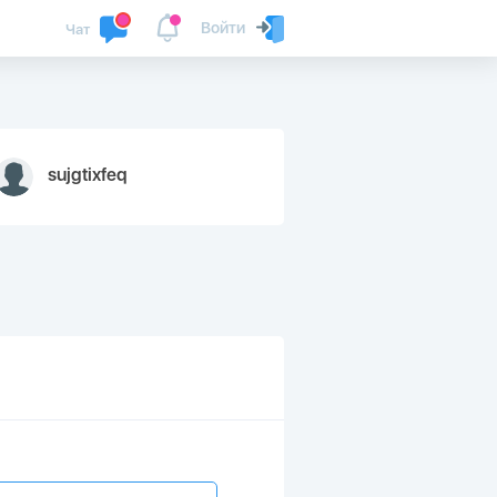
Войти
Чат
sujgtixfeq