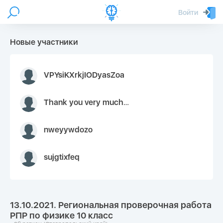
Войти
Новые участники
VPYsiKXrkjIODyasZoa
Thank you very much for your inquiry We appreciate you 9126052 https://youtube.com faceapple !
nweyywdozo
sujgtixfeq
13.10.2021. Региональная проверочная работа
РПР по физике 10 класс