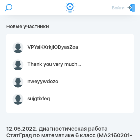
Войти
Новые участники
VPYsiKXrkjIODyasZoa
Thank you very much for your inquiry We appreciate you 9126052 https://youtube.com faceapple !
nweyywdozo
sujgtixfeq
12.05.2022. Диагностическая работа
СтатГрад по математике 6 класс (МА2160201-