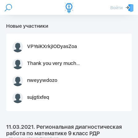
Войти
Новые участники
VPYsiKXrkjIODyasZoa
Thank you very much for your inquiry We appreciate you 9126052 https://youtube.com faceapple !
nweyywdozo
sujgtixfeq
11.03.2021. Региональная диагностическая
работа по математике 9 класс РДР