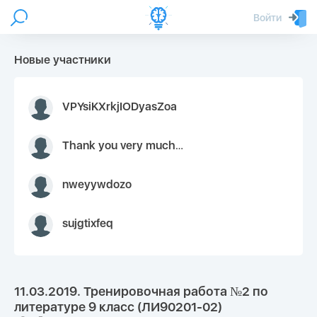
Войти
Новые участники
VPYsiKXrkjIODyasZoa
Thank you very much for your inquiry We appreciate you 9126052 https://youtube.com faceapple !
nweyywdozo
sujgtixfeq
11.03.2019. Тренировочная работа №2 по
литературе 9 класс (ЛИ90201-02)