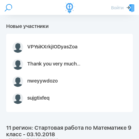
Войти
Новые участники
VPYsiKXrkjIODyasZoa
Thank you very much for your inquiry We appreciate you 9126052 https://youtube.com faceapple !
nweyywdozo
sujgtixfeq
11 регион: Стартовая работа по Математике 9
класс - 03.10.2018