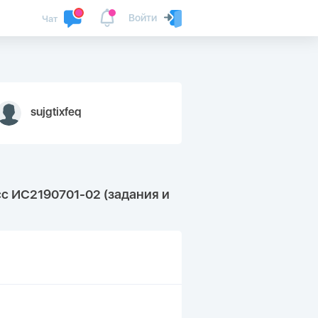
Войти
Чат
sujgtixfeq
сс ИС2190701-02 (задания и