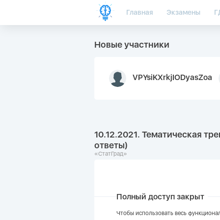
Главная
Экзамены
Г
Новые участники
VPYsiKXrkjIODyasZoa
10.12.2021. Тематическая тр
ответы)
«СтатГрад»
Полный доступ закрыт
Чтобы использовать весь функционал