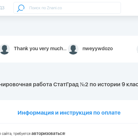
ДЗ
Thank you very much for your inquiry We appreciate you 9126052 https://youtube.com faceapple !
nweyywdozo
енировочная работа СтатГрад №2 по истории 9 кла
Информация и инструкция по оплате
авторизоваться
 сайта, требуется
!