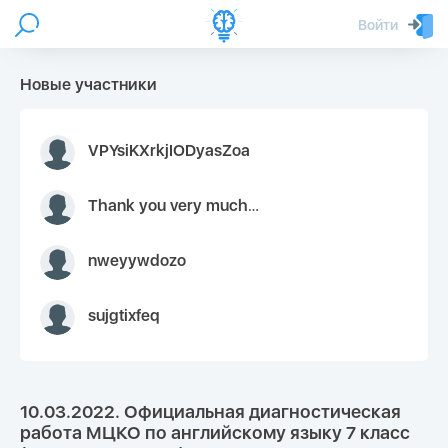
Войти
Новые участники
VPYsiKXrkjIODyasZoa
Thank you very much for your inquiry We appreciate you 9126052 https://youtube.com faceapple !
nweyywdozo
sujgtixfeq
10.03.2022. Официальная диагностическая
работа МЦКО по английскому языку 7 класс