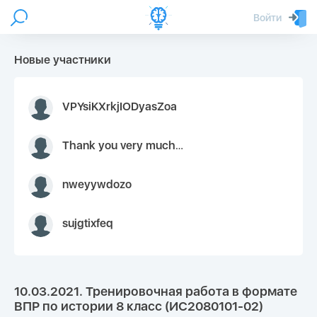
Войти
Новые участники
VPYsiKXrkjIODyasZoa
Thank you very much for your inquiry We appreciate you 9126052 https://youtube.com faceapple !
nweyywdozo
sujgtixfeq
10.03.2021. Тренировочная работа в формате
ВПР по истории 8 класс (ИС2080101-02)