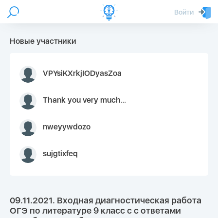
Войти
Новые участники
VPYsiKXrkjIODyasZoa
Thank you very much for your inquiry We appreciate you 9126052 https://youtube.com faceapple !
nweyywdozo
sujgtixfeq
09.11.2021. Входная диагностическая работа
ОГЭ по литературе 9 класс с с ответами