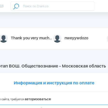
ДЗ
Thank you very much for your inquiry We appreciate you 9126052 https://youtube.com faceapple !
nweyywdozo
этап ВОШ. Обществознание - Московская область
Информация и инструкция по оплате
авторизоваться
 сайта, требуется
!