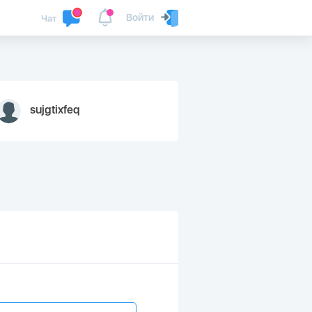
Войти
Чат
sujgtixfeq