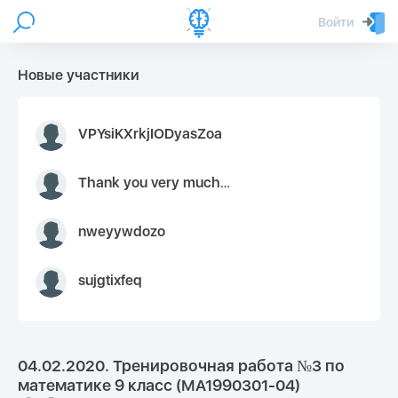
Войти
Новые участники
VPYsiKXrkjIODyasZoa
Thank you very much for your inquiry We appreciate you 9126052 https://youtube.com faceapple !
nweyywdozo
sujgtixfeq
04.02.2020. Тренировочная работа №3 по
математике 9 класс (МА1990301-04)