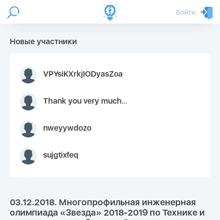
Войти
Новые участники
VPYsiKXrkjIODyasZoa
Thank you very much for your inquiry We appreciate you 9126052 https://youtube.com faceapple !
nweyywdozo
sujgtixfeq
03.12.2018. Многопрофильная инженерная
олимпиада «Звезда» 2018-2019 по Технике и