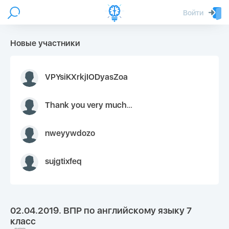
Войти
Новые участники
VPYsiKXrkjIODyasZoa
Thank you very much for your inquiry We appreciate you 9126052 https://youtube.com faceapple !
nweyywdozo
sujgtixfeq
02.04.2019. ВПР по английскому языку 7
класс