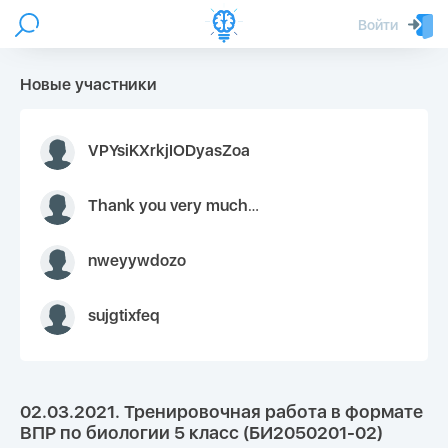
Войти
Новые участники
VPYsiKXrkjIODyasZoa
Thank you very much for your inquiry We appreciate you 9126052 https://youtube.com faceapple !
nweyywdozo
sujgtixfeq
02.03.2021. Тренировочная работа в формате
ВПР по биологии 5 класс (БИ2050201-02)