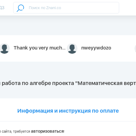
ДЗ
Thank you very much for your inquiry We appreciate you 9126052 https://youtube.com faceapple !
nweyywdozo
 работа по алгебре проекта "Математическая верти
Информация и инструкция по оплате
авторизоваться
 сайта, требуется
!