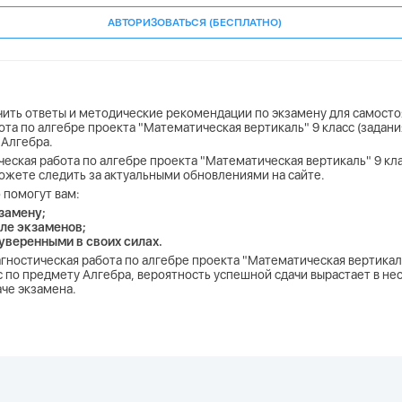
АВТОРИЗОВАТЬСЯ (БЕСПЛАТНО)
учить ответы и методические рекомендации по экзамену для самосто
ота по алгебре проекта "Математическая вертикаль" 9 класс (задан
 Алгебра.
ческая работа по алгебре проекта "Математическая вертикаль" 9 кла
 можете следить за актуальными обновлениями на сайте.
 помогут вам:
замену;
ле экзаменов;
 уверенными в своих силах.
агностическая работа по алгебре проекта "Математическая вертикаль
по предмету Алгебра, вероятность успешной сдачи вырастает в нес
аче экзамена.