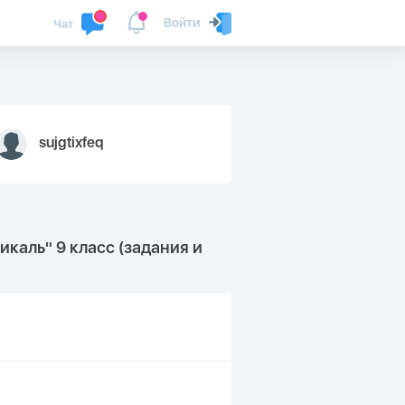
Войти
Чат
sujgtixfeq
каль" 9 класс (задания и