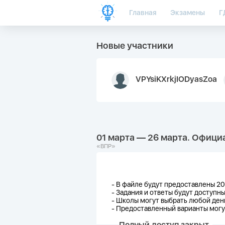
Главная
Экзамены
Г
Новые участники
VPYsiKXrkjIODyasZoa
01 марта — 26 марта. Официа
«ВПР»
- В файле будут предоставлены 20
-
Задания и ответы будут доступны
-
Школы могут выбрать любой день
-
Предоставленный варианты могут
Полный доступ закрыт