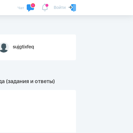
Войти
Чат
sujgtixfeq
а (задания и ответы)