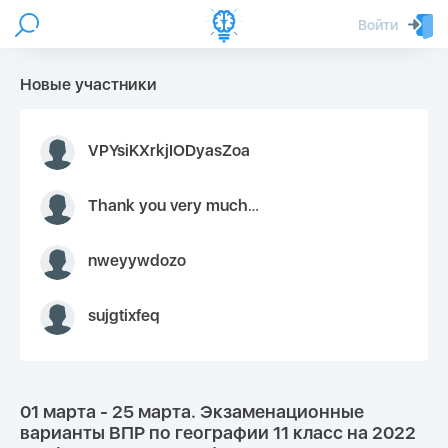
Войти
Новые участники
VPYsiKXrkjIODyasZoa
Thank you very much for your inquiry We appreciate you 9126052 https://youtube.com faceapple !
nweyywdozo
sujgtixfeq
01 марта - 25 марта. Экзаменационные
варианты ВПР по географии 11 класс на 2022