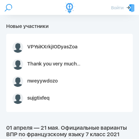
Войти
Новые участники
VPYsiKXrkjIODyasZoa
Thank you very much for your inquiry We appreciate you 9126052 https://youtube.com faceapple !
nweyywdozo
sujgtixfeq
01 апреля — 21 мая. Официальные варианты
ВПР по французскому языку 7 класс 2021